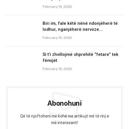
February 19, 2022
Biri im, fale këtë nënë ndonjëherë të
lodhur, nganjëherë nervoze….
February 19, 2022
Si t’i zhvillojmë shprehitë “fetare” tek
fëmijët
February 19, 2022
Abonohuni
Që të njoftoheni me kohë me artikujt më të rinj e
më interesant!