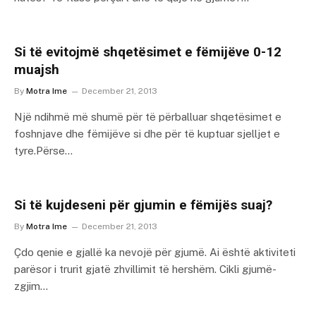
Si të evitojmë shqetësimet e fëmijëve 0-12
muajsh
By
Motra Ime
December 21, 2013
Një ndihmë më shumë për të përballuar shqetësimet e
foshnjave dhe fëmijëve si dhe për të kuptuar sjelljet e
tyre.Përse…
Si të kujdeseni për gjumin e fëmijës suaj?
By
Motra Ime
December 21, 2013
Çdo qenie e gjallë ka nevojë për gjumë. Ai është aktiviteti
parësor i trurit gjatë zhvillimit të hershëm. Cikli gjumë-
zgjim…