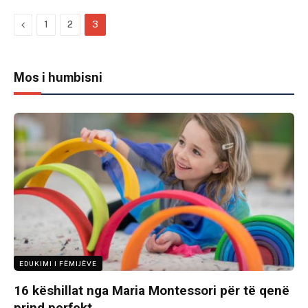
Previous
1
2
3
Mos i humbisni
EDUKIMI I FËMIJËVE
16 këshillat nga Maria Montessori për të qenë
prind perfekt