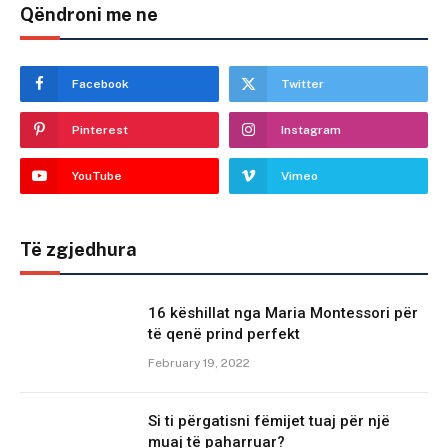
Qëndroni me ne
Facebook
Twitter
Pinterest
Instagram
YouTube
Vimeo
Të zgjedhura
16 këshillat nga Maria Montessori për
të qenë prind perfekt
February 19, 2022
Si ti përgatisni fëmijet tuaj për një
muaj të paharruar?