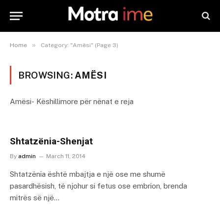
»
Home
Category: "Amësi" (Page 3)
BROWSING:
AMËSI
Amësi- Këshillimore për nënat e reja
Shtatzënia-Shenjat
By
admin
March 11, 2014
Shtatzënia është mbajtja e një ose me shumë
pasardhësish, të njohur si fetus ose embrion, brenda
mitrës së një…