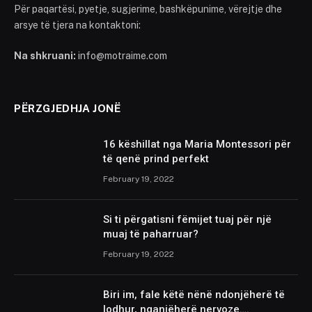
Për paqartësi, pyetje, sugjerime, bashkëpunime, vërejtje dhe
arsye të tjera na kontaktoni:
Na shkruani:
info@motraime.com
PËRZGJEDHJA JONË
16 këshillat nga Maria Montessori për
të qenë prind perfekt
February 19, 2022
Si ti përgatisni fëmijet tuaj për një
muaj të paharruar?
February 19, 2022
Biri im, fale këtë nënë ndonjëherë të
lodhur, nganjëherë nervoze….