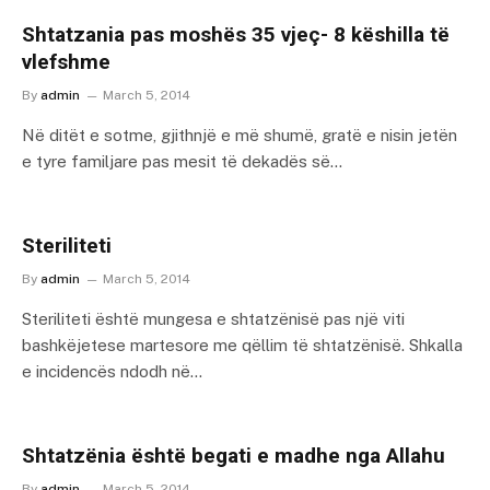
Shtatzania pas moshës 35 vjeç- 8 këshilla të
vlefshme
By
admin
March 5, 2014
Në ditët e sotme, gjithnjë e më shumë, gratë e nisin jetën
e tyre familjare pas mesit të dekadës së…
Steriliteti
By
admin
March 5, 2014
Steriliteti është mungesa e shtatzënisë pas një viti
bashkëjetese martesore me qëllim të shtatzënisë. Shkalla
e incidencës ndodh në…
Shtatzënia është begati e madhe nga Allahu
By
admin
March 5, 2014