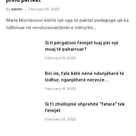
By
admin
February 19, 2022
Maria Montessori është një nga të paktat pedagoge që ka
ndihmuar në revolucionarizimin e mënyrës…
Si ti përgatisni fëmijet tuaj për një
muaj të paharruar?
February 19, 2022
Biri im, fale këtë nënë ndonjëherë të
lodhur, nganjëherë nervoze….
February 19, 2022
Si t’i zhvillojmë shprehitë “fetare” tek
fëmijët
February 19, 2022