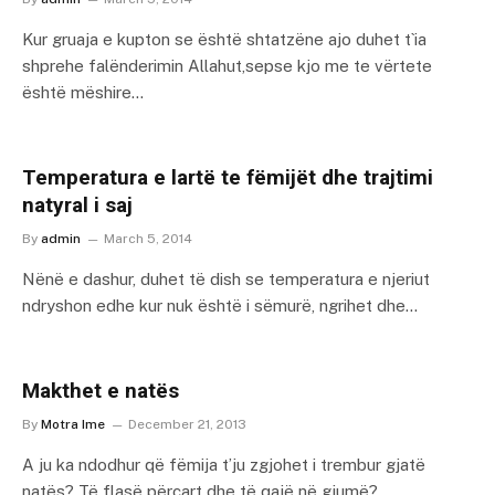
Kur gruaja e kupton se është shtatzëne ajo duhet t`ia
shprehe falënderimin Allahut,sepse kjo me te vërtete
është mëshire…
Temperatura e lartë te fëmijët dhe trajtimi
natyral i saj
By
admin
March 5, 2014
Nënë e dashur, duhet të dish se temperatura e njeriut
ndryshon edhe kur nuk është i sëmurë, ngrihet dhe…
Makthet e natës
By
Motra Ime
December 21, 2013
A ju ka ndodhur që fëmija t’ju zgjohet i trembur gjatë
natës? Të flasë përçart dhe të qajë në gjumë?…