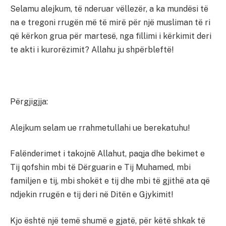
Selamu alejkum, të nderuar vëllezër, a ka mundësi të
na e tregoni rrugën më të mirë për një musliman të ri
që kërkon grua për martesë, nga fillimi i kërkimit deri
te akti i kurorëzimit? Allahu ju shpërbleftë!
Përgjigjja:
Alejkum selam ue rrahmetullahi ue berekatuhu!
Falënderimet i takojnë Allahut, paqja dhe bekimet e
Tij qofshin mbi të Dërguarin e Tij Muhamed, mbi
familjen e tij, mbi shokët e tij dhe mbi të gjithë ata që
ndjekin rrugën e tij deri në Ditën e Gjykimit!
Kjo është një temë shumë e gjatë, për këtë shkak të