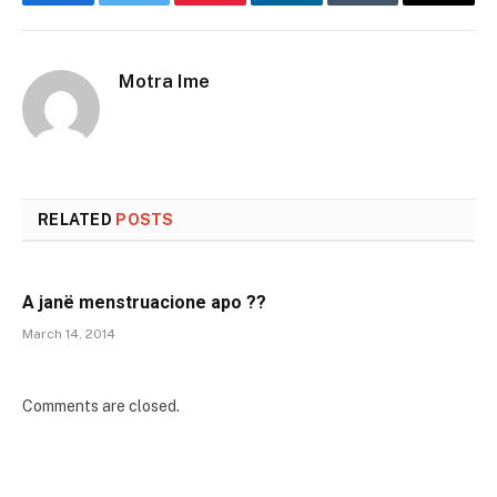
Facebook
Twitter
Pinterest
LinkedIn
Tumblr
Email
Motra Ime
RELATED
POSTS
A janë menstruacione apo ??
March 14, 2014
Comments are closed.