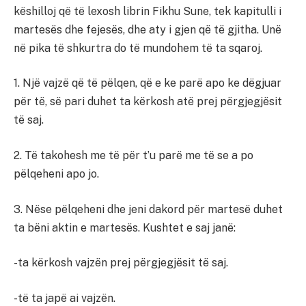
këshilloj që të lexosh librin Fikhu Sune, tek kapitulli i
martesës dhe fejesës, dhe aty i gjen që të gjitha. Unë
në pika të shkurtra do të mundohem të ta sqaroj.
1. Një vajzë që të pëlqen, që e ke parë apo ke dëgjuar
për të, së pari duhet ta kërkosh atë prej përgjegjësit
të saj.
2. Të takohesh me të për t’u parë me të se a po
pëlqeheni apo jo.
3. Nëse pëlqeheni dhe jeni dakord për martesë duhet
ta bëni aktin e martesës. Kushtet e saj janë:
-ta kërkosh vajzën prej përgjegjësit të saj.
-të ta japë ai vajzën.