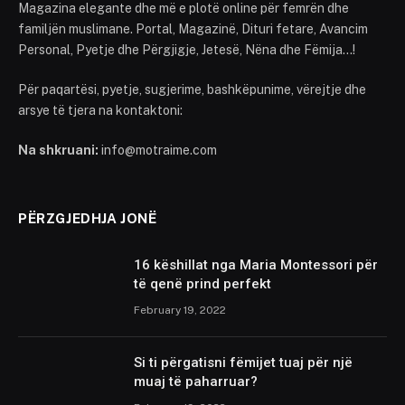
Magazina elegante dhe më e plotë online për femrën dhe
familjën muslimane. Portal, Magazinë, Dituri fetare, Avancim
Personal, Pyetje dhe Përgjigje, Jetesë, Nëna dhe Fëmija...!
Për paqartësi, pyetje, sugjerime, bashkëpunime, vërejtje dhe
arsye të tjera na kontaktoni:
Na shkruani:
info@motraime.com
PËRZGJEDHJA JONË
16 këshillat nga Maria Montessori për
të qenë prind perfekt
February 19, 2022
Si ti përgatisni fëmijet tuaj për një
muaj të paharruar?