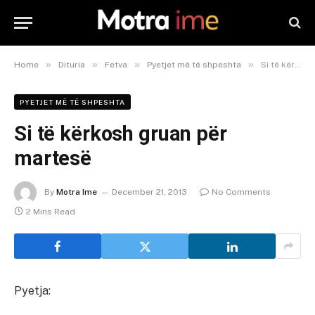
»
»
»
»
Home
Dituria
Fetva
Pyetjet më të shpeshta
Si të kërkosh gruan për martesë
PYETJET MË TË SHPESHTA
Si të kërkosh gruan për
martesë
By
Motra Ime
December 21, 2013
No Comments
2 Mins Read
Pyetja: