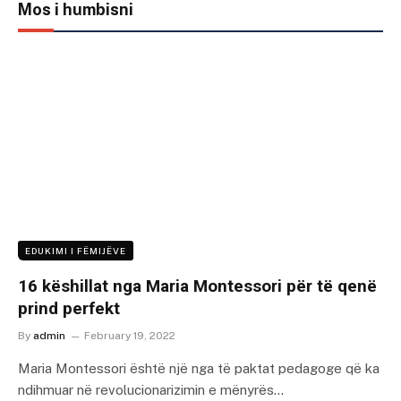
Mos i humbisni
EDUKIMI I FËMIJËVE
16 këshillat nga Maria Montessori për të qenë
prind perfekt
By
admin
February 19, 2022
Maria Montessori është një nga të paktat pedagoge që ka
ndihmuar në revolucionarizimin e mënyrës…