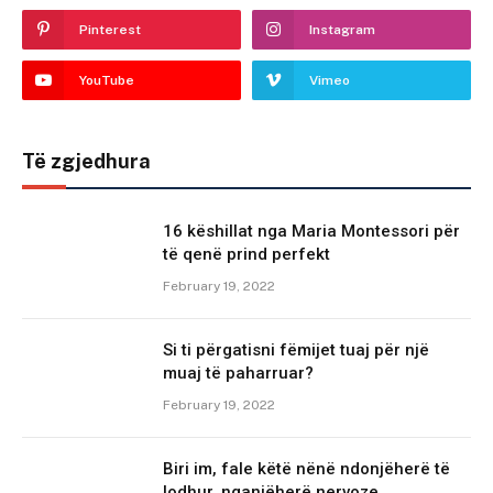
Pinterest
Instagram
YouTube
Vimeo
Të zgjedhura
16 këshillat nga Maria Montessori për
të qenë prind perfekt
February 19, 2022
Si ti përgatisni fëmijet tuaj për një
muaj të paharruar?
February 19, 2022
Biri im, fale këtë nënë ndonjëherë të
lodhur, nganjëherë nervoze….