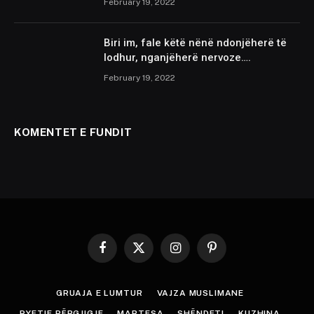
February 19, 2022
Biri im, fale këtë nënë ndonjëherë të
lodhur, nganjëherë nervoze….
February 19, 2022
KOMENTET E FUNDIT
Facebook
X
Instagram
Pinterest
(Twitter)
GRUAJA E LUMTUR
VAJZA MUSLIMANE
PYETJE PËRGJIGJE
MARTESA
SHËNDETI
KUZHINA