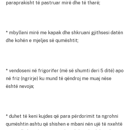
paraprakisht të pastruar mirë dhe të tharë;
* mbylleni mirë me kapak dhe shkruani gjithsesi datën
dhe kohën e mjeljes së qumështit;
* vendoseni në frigorifer (më së shumti deri 5 ditë) apo
në friz (ngrirje) ku mund të qëndroj me muaj nëse
është nevoja;
* duhet të keni kujdes që para përdorimit ta ngrohni
qumështin ashtu që shishen e mbani nën ujë të nxehtë