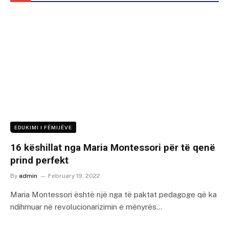
EDUKIMI I FËMIJËVE
16 këshillat nga Maria Montessori për të qenë
prind perfekt
By
admin
February 19, 2022
Maria Montessori është një nga të paktat pedagoge që ka
ndihmuar në revolucionarizimin e mënyrës…