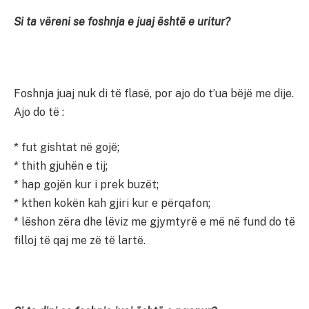
Si ta vëreni se foshnja e juaj është e uritur?
Foshnja juaj nuk di të flasë, por ajo do t’ua bëjë me dije.
Ajo do të :
* fut gishtat në gojë;
* thith gjuhën e tij;
* hap gojën kur i prek buzët;
* kthen kokën kah gjiri kur e përqafon;
* lëshon zëra dhe lëviz me gjymtyrë e më në fund do të
filloj të qaj me zë të lartë.