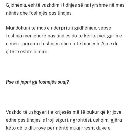
Gjidhënia, është vazhdim i lidhjes së natyrshme në mes
nënës dhe foshnjës pas lindjes.
Mundohuni të mos e ndërpritni gjidhënien, sepse
foshnja menjëherë pas lindjes do të kërkoj vet gjirin e
nënës – përqafo foshnjën dhe do të bindesh. Ajo e di
ç`farë është e mirë.
Pse të jepni gji foshnjës suaj?
Vazhdo të ushqyerit e krijesës më të bukur që krijove
edhe pas lindjes, afroji siguri, ngrohtësi, ushqim, gjëra
këto që ia dhurove për nëntë muaj rresht duke e