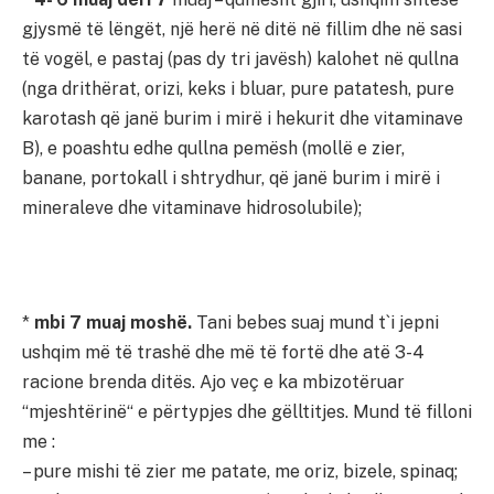
gjysmë të lëngët, një herë në ditë në fillim dhe në sasi
të vogël, e pastaj (pas dy tri javësh) kalohet në qullna
(nga drithërat, orizi, keks i bluar, pure patatesh, pure
karotash që janë burim i mirë i hekurit dhe vitaminave
B), e poashtu edhe qullna pemësh (mollë e zier,
banane, portokall i shtrydhur, që janë burim i mirë i
mineraleve dhe vitaminave hidrosolubile);
*
mbi 7 muaj moshë.
Tani bebes suaj mund t`i jepni
ushqim më të trashë dhe më të fortë dhe atë 3-4
racione brenda ditës. Ajo veç e ka mbizotëruar
“mjeshtërinë“ e përtypjes dhe gëlltitjes. Mund të filloni
me :
– pure mishi të zier me patate, me oriz, bizele, spinaq;