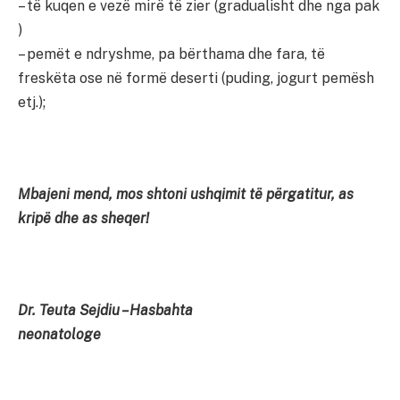
– të kuqen e vezë mirë të zier (gradualisht dhe nga pak
)
– pemët e ndryshme, pa bërthama dhe fara, të
freskëta ose në formë deserti (puding, jogurt pemësh
etj.);
Mbajeni mend, mos shtoni ushqimit të përgatitur, as
kripë dhe as sheqer!
Dr. Teuta Sejdiu –Hasbahta
neonatologe