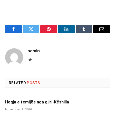
Facebook
Twitter
Pinterest
LinkedIn
Tumblr
Email
admin
Website
RELATED
POSTS
Heqja e femijës nga gjiri-Këshilla
November 9, 2016