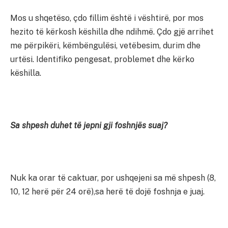
Mos u shqetëso, çdo fillim është i vështirë, por mos
hezito të kërkosh këshilla dhe ndihmë. Çdo gjë arrihet
me përpikëri, këmbëngulësi, vetëbesim, durim dhe
urtësi. Identifiko pengesat, problemet dhe kërko
këshilla.
Sa shpesh duhet të jepni gji foshnjës suaj?
Nuk ka orar të caktuar, por ushqejeni sa më shpesh (8,
10, 12 herë për 24 orë),sa herë të dojë foshnja e juaj.