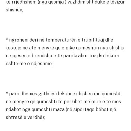
të rrjedhshëm (nga qesmja ) vazhdimisht duke e lëvizur
shishen;
* ngroheni deri në temperaturën e trupit tuaj dhe
testoje në atë mënyrë që e pikë qumështin nga shishja
në pjesën e brendshme të parakrahut tuaj ku lëkura
është më e ndjeshme;
* para dhënies gjithsesi lëkunde shishen me qumësht
në mënyrë që qumështi të përzihet më mirë e të mos
ndahet nga qumështi maza (në sipërfaqe bëhet një
shtresë e verdhë);