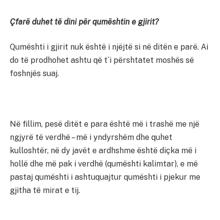
Çfarë duhet të dini për qumështin e gjirit?
Qumështi i gjirit nuk është i njëjtë si në ditën e parë. Ai
do të prodhohet ashtu që t`i përshtatet moshës së
foshnjës suaj.
Në fillim, pesë ditët e para është më i trashë me një
ngjyrë të verdhë – më i yndyrshëm dhe quhet
kulloshtër, në dy javët e ardhshme është diçka më i
hollë dhe më pak i verdhë (qumështi kalimtar), e më
pastaj qumështi i ashtuquajtur qumështi i pjekur me
gjitha të mirat e tij.