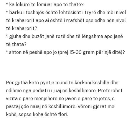
* ka lëkurë të lëmuar apo të thatë?
* barku i foshnjës është lehtësisht i fryrë dhe mbi nivel
të kraharorit apo ai është i rrafshët ose edhe nën nivel
të kraharorit?
* gjuha dhe buzët janë rozë dhe të lëngshme apo janë
të thata?
* shton në peshë apo jo (prej 15-30 gram për një ditë)?
Për gjitha këto pyetje mund të kërkoni këshilla dhe
ndihmë nga pediatri i juaj në këshillimore. Preferohet
vizita e parë menjëherë në javën e parë të jetës, e
pastaj çdo muaj në këshillimore. Vëreni gjërat me
kohë, sepse koha është flori.