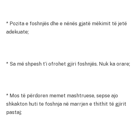
* Pozita e foshnjës dhe e nënës gjatë mëkimit të jetë
adekuate;
* Sa më shpesh t’i ofrohet gjiri foshnjës. Nuk ka orare;
* Mos të përdoren memet mashtruese, sepse ajo
shkakton huti te foshnja në marrjen e thithit të gjirit
pastaj;