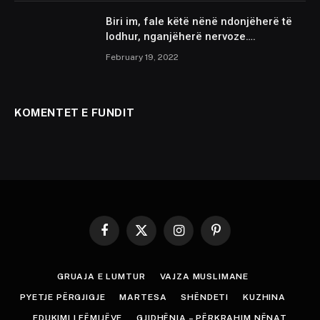
Biri im, fale këtë nënë ndonjëherë të
lodhur, nganjëherë nervoze….
February 19, 2022
KOMENTET E FUNDIT
Facebook
X
Instagram
Pinterest
(Twitter)
GRUAJA E LUMTUR
VAJZA MUSLIMANE
PYETJE PËRGJIGJE
MARTESA
SHËNDETI
KUZHINA
EDUKIMI I FËMIJËVE
GJIDHËNIA – PËRKRAHIM NËNAT