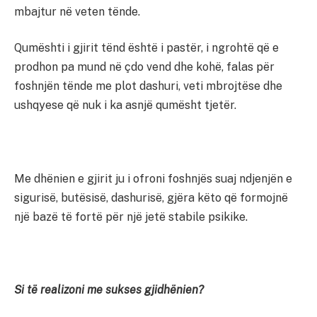
mbajtur në veten tënde.
Qumështi i gjirit tënd është i pastër, i ngrohtë që e
prodhon pa mund në çdo vend dhe kohë, falas për
foshnjën tënde me plot dashuri, veti mbrojtëse dhe
ushqyese që nuk i ka asnjë qumësht tjetër.
Me dhënien e gjirit ju i ofroni foshnjës suaj ndjenjën e
sigurisë, butësisë, dashurisë, gjëra këto që formojnë
një bazë të fortë për një jetë stabile psikike.
Si të realizoni me sukses gjidhënien?