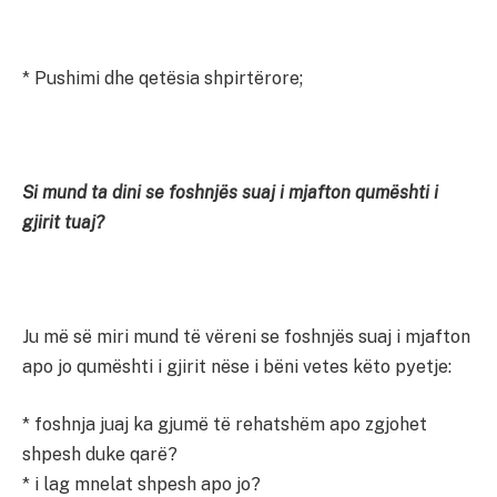
* Pushimi dhe qetësia shpirtërore;
Si mund ta dini se foshnjës suaj i mjafton qumështi i
gjirit tuaj?
Ju më së miri mund të vëreni se foshnjës suaj i mjafton
apo jo qumështi i gjirit nëse i bëni vetes këto pyetje:
* foshnja juaj ka gjumë të rehatshëm apo zgjohet
shpesh duke qarë?
* i lag mnelat shpesh apo jo?