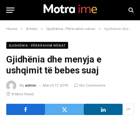
»
»
»
Home
Amësi
Gjidhënia - Përkrahim nënat
Gjidhënia dhe menyja e ushqimit të bebes suaj
GJIDHËNIA - PËRKRAHIM NËNAT
Gjidhënia dhe menyja e
ushqimit të bebes suaj
By
admin
March 17, 2015
No Comments
8 Mins Read