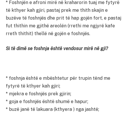
* Foshnjën e afroni mirë në kraharorin tuaj me fytyrë
të kthyer kah gjiri, pastaj prek me thith skajin e
buzëve të foshnjës dhe prit të hap gojën fort, e pastaj
fut thithin me gjithë areolën (rrethi me ngjyrë kafe
rreth thithit) thellë në gojën e foshnjës.
Si të dimë se foshnja është vendosur mirë në gji?
* foshnja është e mbështetur për trupin tënd me
fytyrë të kthyer kah gjiri;
* mjekra e foshnjës prek gjirin;
* goja e foshnjës është shumë e hapur;
* buzë janë të lakuara (kthyera ) nga jashtë;