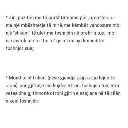
* Zini pozitën më të përshtatshme për ju, qoftë ulur
me një mbështetje të mirë, me këmbët vendosura mbi
një “shkam” të ulët me foshnjën në prehrin tuaj, mbi
një jastëk më të “fortë” që ofron një komoditet
foshnjës suaj;
* Mund të shtriheni (nëse gjendja juaj nuk ju lejon të
uleni), por gjithnjë me kujdes afroni foshnjën tuaj afër
vetes dhe gjithmonë ofroni gjirin e asaj ane në të cilën
e keni foshnjën;