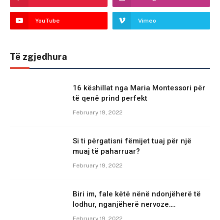
YouTube
Vimeo
Të zgjedhura
16 këshillat nga Maria Montessori për
të qenë prind perfekt
February 19, 2022
Si ti përgatisni fëmijet tuaj për një
muaj të paharruar?
February 19, 2022
Biri im, fale këtë nënë ndonjëherë të
lodhur, nganjëherë nervoze….
February 19, 2022