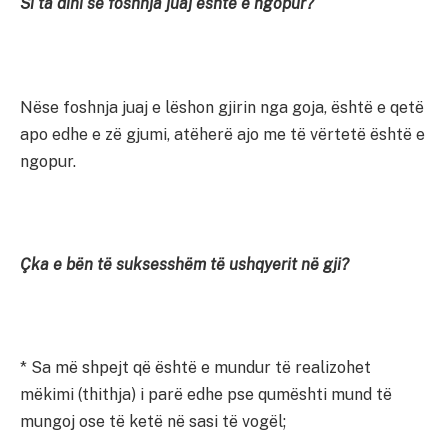
Si ta dini se foshnja juaj është e ngopur?
Nëse foshnja juaj e lëshon gjirin nga goja, është e qetë
apo edhe e zë gjumi, atëherë ajo me të vërtetë është e
ngopur.
Çka e bën të suksesshëm të ushqyerit në gji?
* Sa më shpejt që është e mundur të realizohet
mëkimi (thithja) i parë edhe pse qumështi mund të
mungoj ose të ketë në sasi të vogël;