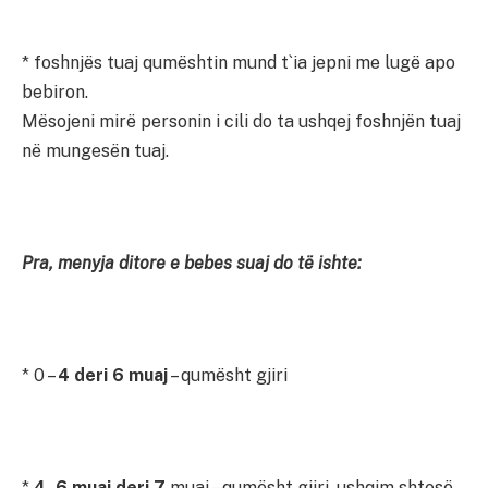
* foshnjës tuaj qumështin mund t`ia jepni me lugë apo
bebiron.
Mësojeni mirë personin i cili do ta ushqej foshnjën tuaj
në mungesën tuaj.
Pra, menyja ditore e bebes suaj do të ishte:
* 0 –
4 deri 6 muaj
– qumësht gjiri
*
4- 6 muaj deri 7
muaj – qumësht gjiri, ushqim shtesë