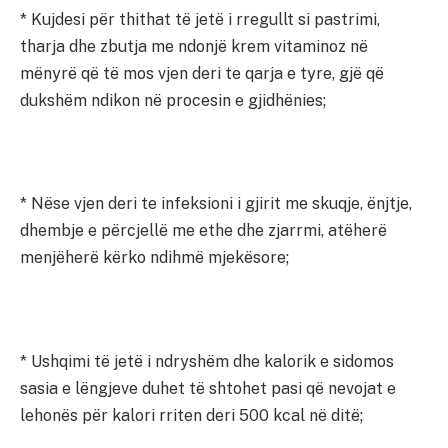
* Kujdesi për thithat të jetë i rregullt si pastrimi,
tharja dhe zbutja me ndonjë krem vitaminoz në
mënyrë që të mos vjen deri te qarja e tyre, gjë që
dukshëm ndikon në procesin e gjidhënies;
* Nëse vjen deri te infeksioni i gjirit me skuqje, ënjtje,
dhembje e përcjellë me ethe dhe zjarrmi, atëherë
menjëherë kërko ndihmë mjekësore;
* Ushqimi të jetë i ndryshëm dhe kalorik e sidomos
sasia e lëngjeve duhet të shtohet pasi që nevojat e
lehonës për kalori rriten deri 500 kcal në ditë;