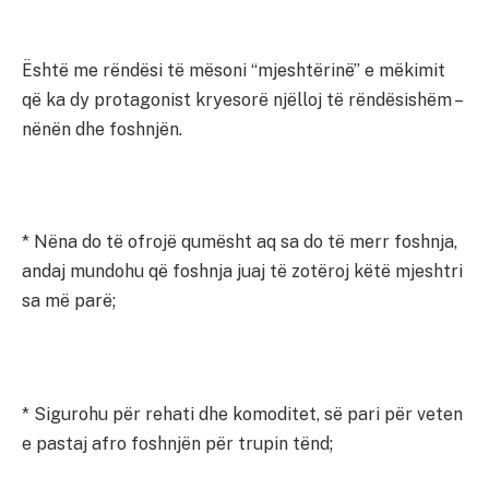
Është me rëndësi të mësoni “mjeshtërinë” e mëkimit
që ka dy protagonist kryesorë njëlloj të rëndësishëm –
nënën dhe foshnjën.
* Nëna do të ofrojë qumësht aq sa do të merr foshnja,
andaj mundohu që foshnja juaj të zotëroj këtë mjeshtri
sa më parë;
* Sigurohu për rehati dhe komoditet, së pari për veten
e pastaj afro foshnjën për trupin tënd;